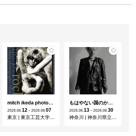
mitch ikeda photography exhibition「rocks」
もはやない国のかつてない光 東ドイツの女性写真家たち
杉
12
-
07
13
-
30
2026
.
06
.
2026
.
08
.
2026
.
06
.
2026
.
08
.
20
東京
|
東京工芸大学 写大ギャラリー
神奈川
|
神奈川県立近代美術館 葉山
東