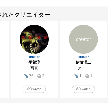
されたクリエイター
creator
creator
creator
平賀淳
伊藤潤二
写真
アート
76
2
1
1