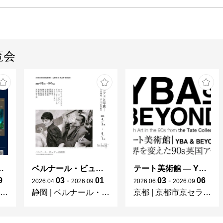
覧会
ng in Shinra -
ベルナール・ビュフェと写真 ーカメラがとらえたビュフェとその時代、そして21 世紀へ
テート美術館 ― YBA & BEYOND 世界を変えた90s英国アート
9
03
-
01
03
-
06
2026
.
04
.
2026
.
09
.
2026
.
06
.
2026
.
09
.
静岡
|
ベルナール・ビュフェ美術館
京都
|
京都市京セラ美術館