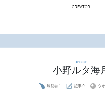
CREATOR
creator
小野ルタ海
展覧会
1
記事
0
ウ