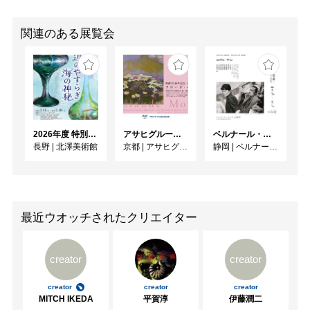
関連のある展覧会
2026年度 特別展「ガレとドーム、アール･ヌーヴォーのガラス 水辺のやすらぎ、海の神秘」
アサヒグループ大山崎山荘美術館 開館30周年記念展「没後100年 クロード・モネ」
ベルナール・ビュフェと写真 ーカメラがとらえたビュフェとその時代、そして21 世紀へ
長野
|
北澤美術館
京都
|
アサヒグループ大山崎山荘美術館
静岡
|
ベルナール・ビュフェ美術館
最近ウオッチされたクリエイター
creator
creator
creator
creator
creator
MITCH IKEDA
平賀淳
伊藤潤二