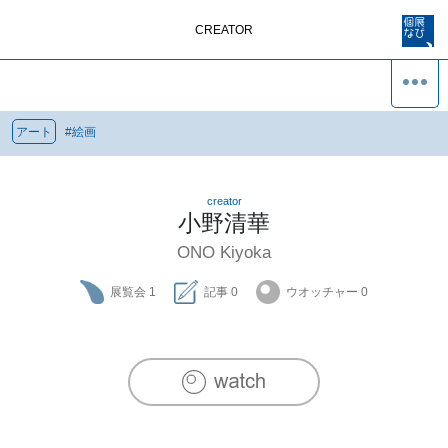
CREATOR
アート
#
絵画
creator
小野清華
ONO Kiyoka
展覧会
1
記事
0
ウオッチャー
0