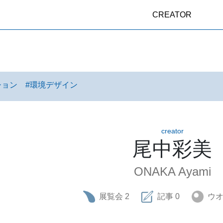
CREATOR
ション
#
環境デザイン
creator
尾中彩美
ONAKA Ayami
展覧会
2
記事
0
ウ