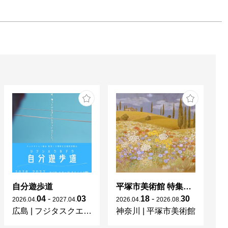
自分遊歩道
平塚市美術館 特集展 花の表現、その多様性／特別展示 新収蔵品展
04
-
03
18
-
30
2026
.
04
.
2027
.
04
.
2026
.
04
.
2026
.
08
.
20
広島
|
フジタスクエアまるくる大野
神奈川
|
平塚市美術館
京