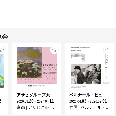
覧会
ガレとドーム、アール･ヌーヴォーのガラス 水辺のやすらぎ、海の神秘」
アサヒグループ大山崎山荘美術館 開館30周年記念展「没後100年 クロード・モネ」
ベルナール・ビュフェと写真 ーカメラがとらえたビュフェとその時代、そして21 世紀へ
6
20
-
11
03
-
01
2026
.
03
.
2027
.
04
.
2026
.
04
.
2026
.
09
.
京都
|
アサヒグループ大山崎山荘美術館
静岡
|
ベルナール・ビュフェ美術館