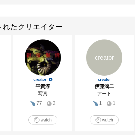
されたクリエイター
creator
creator
creator
平賀淳
伊藤潤二
写真
アート
77
2
1
1