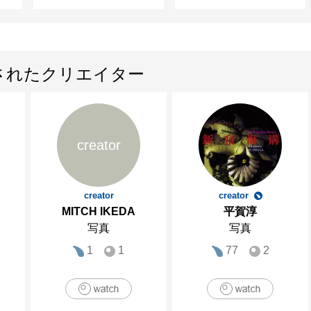
されたクリエイター
creator
creator
creator
MITCH IKEDA
平賀淳
写真
写真
1
1
77
2