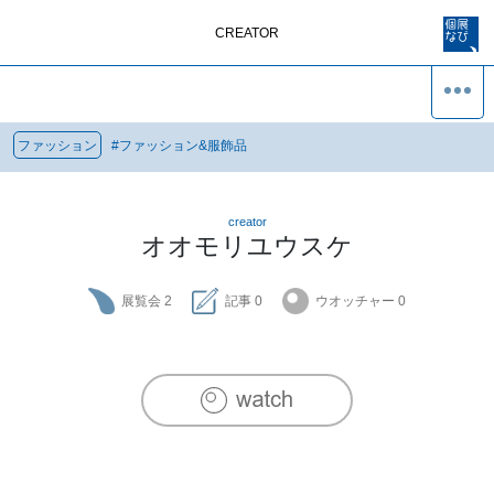
CREATOR
ファッション
#
ファッション&服飾品
creator
オオモリユウスケ
展覧会
2
記事
0
ウオッチャー
0