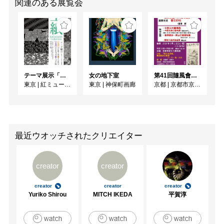
関連のある展覧会
テーマ展示「型紙 KATAGAMI Collection」
女の地下室
第41回隨風會書法篆刻展
東京
|
紅ミュージアム
東京
|
神保町画廊
京都
|
京都市京セラ美術館
最近ウオッチされたクリエイター
creator
creator
creator
creator
creator
Yuriko Shirou
MITCH IKEDA
平賀淳