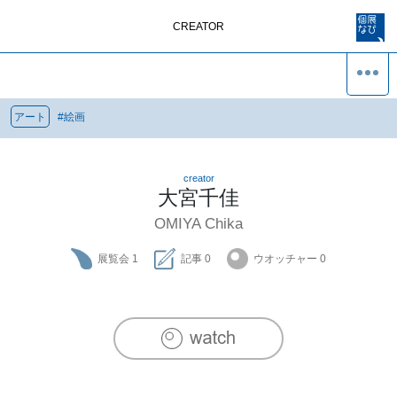
CREATOR
アート
#
絵画
creator
大宮千佳
OMIYA Chika
展覧会
1
記事
0
ウオッチャー
0