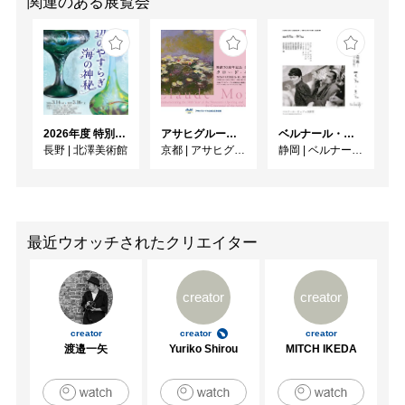
関連のある展覧会
2026年度 特別展「ガレとドーム、アール･ヌーヴォーのガラス 水辺のやすらぎ、海の神秘」
アサヒグループ大山崎山荘美術館 開館30周年記念展「没後100年 クロード・モネ」
ベルナール・ビュフェと写真 ーカメラがとらえたビュフェとその時代、そして21 世紀へ
長野
|
北澤美術館
京都
|
アサヒグループ大山崎山荘美術館
静岡
|
ベルナール・ビュフェ美術館
最近ウオッチされたクリエイター
creator
creator
creator
creator
creator
渡邉一矢
Yuriko Shirou
MITCH IKEDA