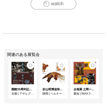
関連のある展覧会
開館30周年記念 山本爲三郎・河井寬次郎没後60年記念 「共鳴 河井寬次郎 × 濱田庄司 ー山本爲三郎コレクションより」
杉山明博追悼展 木とわたし―木工の妙技と美術教育
企画展 土間ーつくって、つかって、再発見ー
京都
|
アサヒグループ大山崎山荘美術館
静岡
|
ベルナール・ビュフェ美術館
愛知
|
INAXライブミュージアム