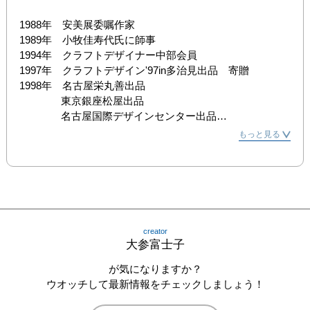
1988年　安美展委嘱作家

1989年　小牧佳寿代氏に師事

1994年　クラフトデザイナー中部会員

1997年　クラフトデザイン'97in多治見出品　寄贈

1998年　名古屋栄丸善出品

　　　　東京銀座松屋出品

　　　　名古屋国際デザインセンター出品

2002年　安城市文化協会会員

もっと見る
　　　　岐阜高島屋出品

　　　　岐阜TAKUMI工房出品
creator
大参富士子
が気になりますか？
ウオッチして最新情報をチェックしましょう！