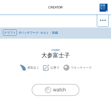
CREATOR
クラフト
#
パッチワーク･キルト・刺繍
creator
大参富士子
展覧会
1
記事
0
ウオッチャー
0