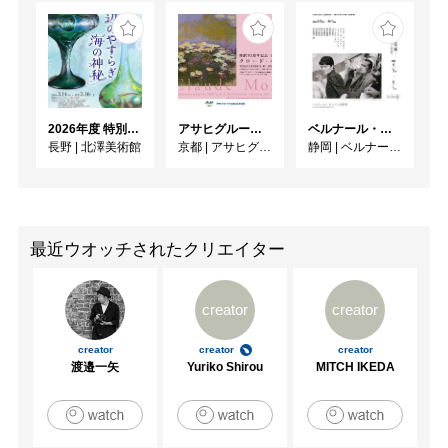
2026年度 特別展「ガレとドーム、アール･ヌーヴォーのガラス 水辺のやすらぎ、海の神秘」
アサヒグループ大山崎山荘美術館 開館30周年記念展「没後100年 クロード・モネ」
ベルナール・ビュフェと写真 ーカメラがとらえたビュフェとその時代、そして21 世紀へ
長野
|
北澤美術館
京都
|
アサヒグループ大山崎山荘美術館
静岡
|
ベルナール・ビュフェ美術館
最近ウオッチされたクリエイター
creator
creator
creator
creator
creator
渡邉一矢
Yuriko Shirou
MITCH IKEDA