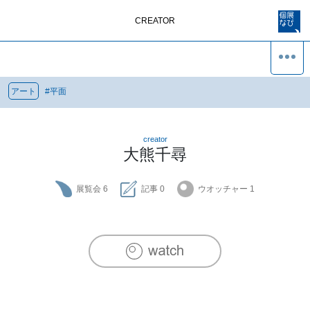
CREATOR
アート
#
平面
creator
大熊千尋
展覧会
6
記事
0
ウオッチャー
1