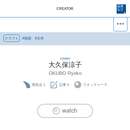
CREATOR
クラフト
#
雑貨
#
古布
creator
大久保涼子
OKUBO Ryoko
展覧会
1
記事
0
ウオッチャー
0