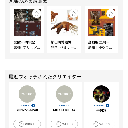
関連のある展覧会
開館30周年記念 山本爲三郎・河井寬次郎没後60年記念 「共鳴 河井寬次郎 × 濱田庄司 ー山本爲三郎コレクションより」
杉山明博追悼展 木とわたし―木工の妙技と美術教育
企画展 土間ーつくって、つかって、再発見ー
京都
|
アサヒグループ大山崎山荘美術館
静岡
|
ベルナール・ビュフェ美術館
愛知
|
INAXライブミュージアム
最近ウオッチされたクリエイター
creator
creator
creator
creator
creator
Yuriko Shirou
MITCH IKEDA
平賀淳