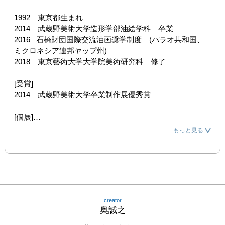
1992　東京都生まれ

2014　武蔵野美術大学造形学部油絵学科　卒業

2016   石橋財団国際交流油画奨学制度　(パラオ共和国、
ミクロネシア連邦ヤップ州)

2018　東京藝術大学大学院美術研究科　修了

[受賞]

2014　武蔵野美術大学卒業制作展優秀賞

[個展]

2014　南洋のライ （art center ya-gins, 前橋） 

もっと見る
2018　細君の示唆 （東京藝術大学, 東京)

2018　SakSak#6 「ドゥーワップに悲しみをみる」  
(blanClass, 横浜)

[コレクション]

2018   TOWEDコレクション2018   (gallery TOWED, 東京)
creator
奥誠之