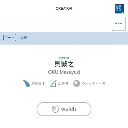
CREATOR
アート
#
絵画
creator
奥誠之
OKU Masayuki
展覧会
1
記事
0
ウオッチャー
0