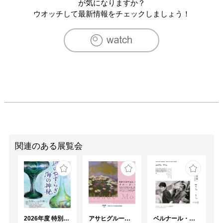
が気になりますか？
ウオッチして最新情報をチェックしましょう！
関連のある展覧会
2026年度 特別展「ガレとドーム、アール･ヌーヴォーのガラス 水辺のやすらぎ、海の神秘」
アサヒグループ大山崎山荘美術館 開館30周年記念展「没後100年 クロード・モネ」
ベルナール・ビュフェと写真 ーカメラがとらえたビュフェとその時代、そして21 世紀へ