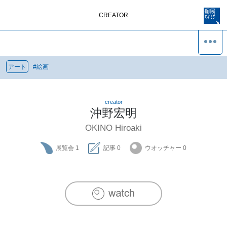
CREATOR
アート
#
絵画
creator
沖野宏明
OKINO Hiroaki
展覧会
1
記事
0
ウオッチャー
0