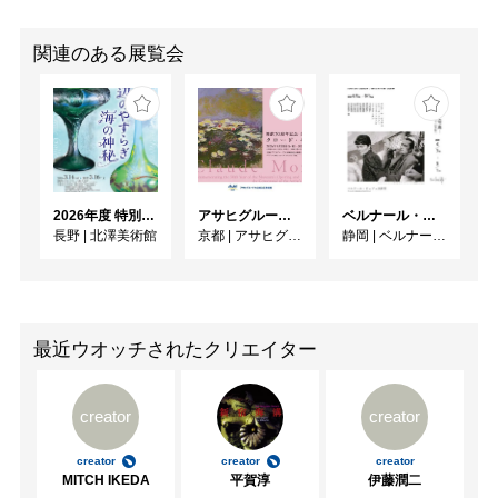
関連のある展覧会
2026年度 特別展「ガレとドーム、アール･ヌーヴォーのガラス 水辺のやすらぎ、海の神秘」
アサヒグループ大山崎山荘美術館 開館30周年記念展「没後100年 クロード・モネ」
ベルナール・ビュフェと写真 ーカメラがとらえたビュフェとその時代、そして21 世紀へ
長野
|
北澤美術館
京都
|
アサヒグループ大山崎山荘美術館
静岡
|
ベルナール・ビュフェ美術館
最近ウオッチされたクリエイター
creator
creator
creator
creator
creator
MITCH IKEDA
平賀淳
伊藤潤二