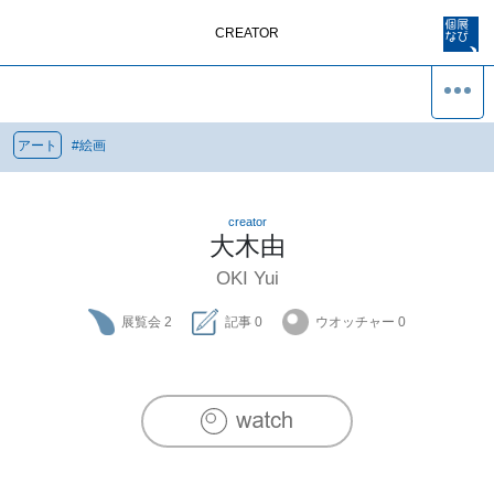
CREATOR
アート
#
絵画
creator
大木由
OKI Yui
展覧会
2
記事
0
ウオッチャー
0