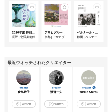
2026年度 特別展「ガレとドーム、アール･ヌーヴォーのガラス 水辺のやすらぎ、海の神秘」
アサヒグループ大山崎山荘美術館 開館30周年記念展「没後100年 クロード・モネ」
ベルナール・ビュフェと写真 ーカメラがとらえたビュフェとその時代、そして21 世紀へ
長野
|
北澤美術館
京都
|
アサヒグループ大山崎山荘美術館
静岡
|
ベルナール・ビュフェ美術館
最近ウオッチされたクリエイター
creator
creator
creator
creator
倉島玲子
渡邉一矢
Yuriko Shirou