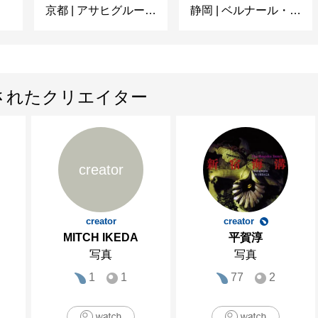
京都
|
アサヒグループ大山崎山荘美術館
静岡
|
ベルナール・ビュフェ美術館
されたクリエイター
creator
creator
creator
MITCH IKEDA
平賀淳
写真
写真
1
1
77
2