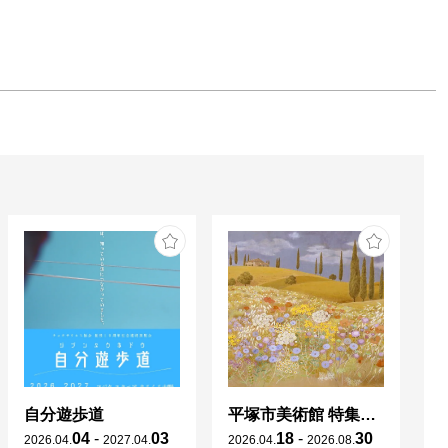
自分遊歩道
平塚市美術館 特集展 花の表現、その多様性／特別展示 新収蔵品展
04
-
03
18
-
30
2026
.
04
.
2027
.
04
.
2026
.
04
.
2026
.
08
.
20