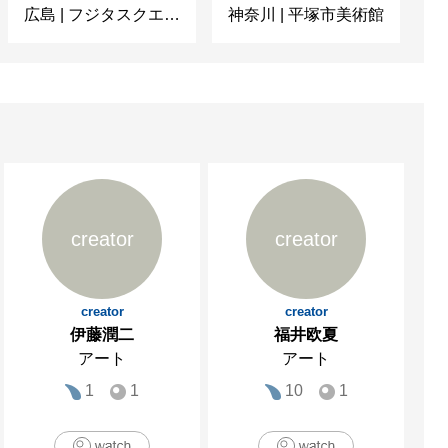
広島
|
フジタスクエアまるくる大野
神奈川
|
平塚市美術館
京
creator
creator
creator
creator
伊藤潤二
福井欧夏
アート
アート
1
1
10
1