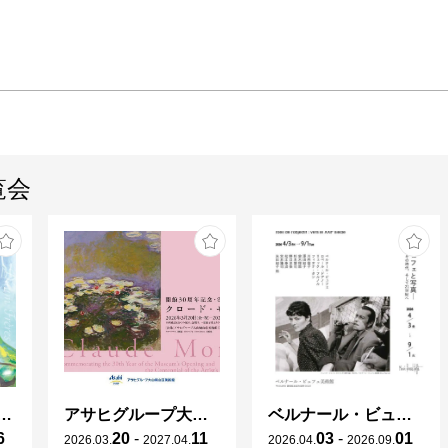
覧会
ガレとドーム、アール･ヌーヴォーのガラス 水辺のやすらぎ、海の神秘」
アサヒグループ大山崎山荘美術館 開館30周年記念展「没後100年 クロード・モネ」
ベルナール・ビュフェと写真 ーカメラがとらえたビュフェとその時代、そして21 世紀へ
6
20
-
11
03
-
01
2026
.
03
.
2027
.
04
.
2026
.
04
.
2026
.
09
.