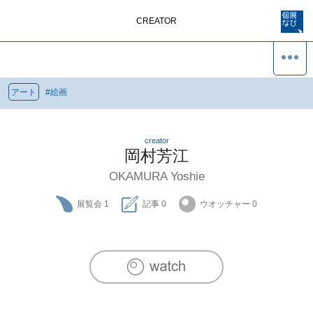
CREATOR
アート
#
絵画
creator
岡村芳江
OKAMURA Yoshie
展覧会
1
記事
0
ウオッチャー
0