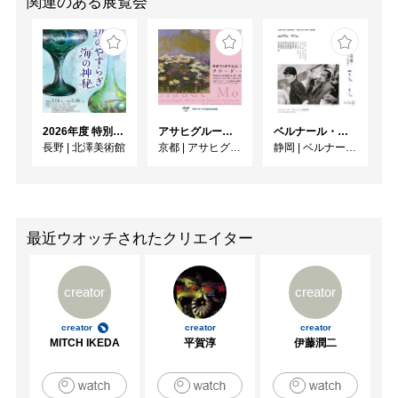
関連のある展覧会
2026年度 特別展「ガレとドーム、アール･ヌーヴォーのガラス 水辺のやすらぎ、海の神秘」
アサヒグループ大山崎山荘美術館 開館30周年記念展「没後100年 クロード・モネ」
ベルナール・ビュフェと写真 ーカメラがとらえたビュフェとその時代、そして21 世紀へ
長野
|
北澤美術館
京都
|
アサヒグループ大山崎山荘美術館
静岡
|
ベルナール・ビュフェ美術館
最近ウオッチされたクリエイター
creator
creator
creator
creator
creator
MITCH IKEDA
平賀淳
伊藤潤二