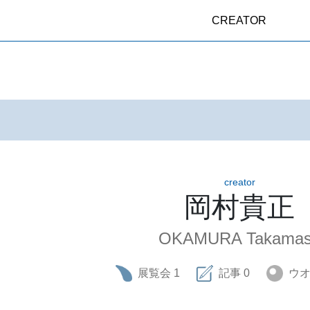
CREATOR
creator
岡村貴正
OKAMURA Takama
展覧会
1
記事
0
ウ