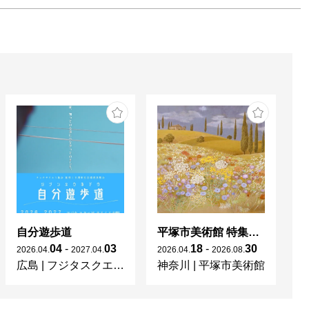
自分遊歩道
平塚市美術館 特集展 花の表現、その多様性／特別展示 新収蔵品展
04
-
03
18
-
30
2026
.
04
.
2027
.
04
.
2026
.
04
.
2026
.
08
.
20
広島
|
フジタスクエアまるくる大野
神奈川
|
平塚市美術館
京