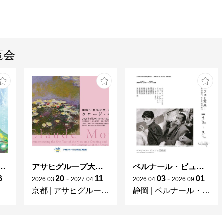
覧会
ガレとドーム、アール･ヌーヴォーのガラス 水辺のやすらぎ、海の神秘」
アサヒグループ大山崎山荘美術館 開館30周年記念展「没後100年 クロード・モネ」
ベルナール・ビュフェと写真 ーカメラがとらえたビュフェとその時代、そして21 世紀へ
6
20
-
11
03
-
01
2026
.
03
.
2027
.
04
.
2026
.
04
.
2026
.
09
.
京都
|
アサヒグループ大山崎山荘美術館
静岡
|
ベルナール・ビュフェ美術館