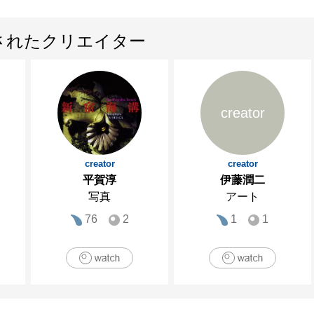
されたクリエイター
creator
creator
creator
平賀淳
伊藤潤二
写真
アート
76
2
1
1