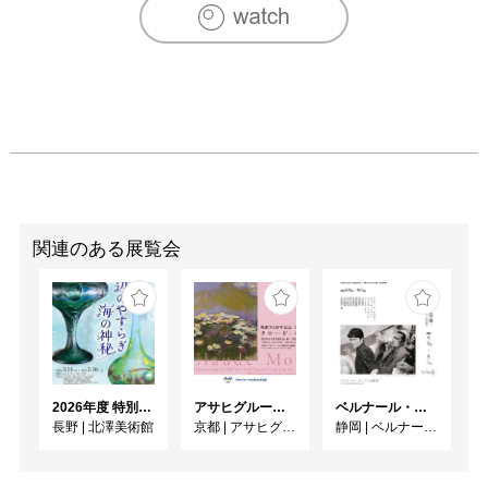
1998 年 青山の岡本太郎の住宅兼アトリエを改修し、岡本
太郎記念館をオープン。

1999 年 川崎市岡本太郎美術館オープン。

2011 年は生誕100 年を記念し「ＴＡＲＯ100 年祭」が各所
で展開されている。
関連のある展覧会
2026年度 特別展「ガレとドーム、アール･ヌーヴォーのガラス 水辺のやすらぎ、海の神秘」
アサヒグループ大山崎山荘美術館 開館30周年記念展「没後100年 クロード・モネ」
ベルナール・ビュフェと写真 ーカメラがとらえたビュフェとその時代、そして21 世紀へ
長野
|
北澤美術館
京都
|
アサヒグループ大山崎山荘美術館
静岡
|
ベルナール・ビュフェ美術館