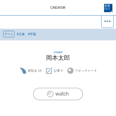
CREATOR
アート
#
立体
#
平面
creator
岡本太郎
展覧会
18
記事
0
ウオッチャー
4