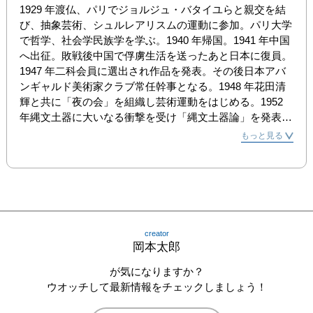
1929 年渡仏、パリでジョルジュ・バタイユらと親交を結
び、抽象芸術、シュルレアリスムの運動に参加。パリ大学
で哲学、社会学民族学を学ぶ。1940 年帰国。1941 年中国
へ出征。敗戦後中国で俘虜生活を送ったあと日本に復員。
1947 年二科会員に選出され作品を発表。その後日本アバ
ンギャルド美術家クラブ常任幹事となる。1948 年花田清
輝と共に「夜の会」を組織し芸術運動をはじめる。1952 
年縄文土器に大いなる衝撃を受け「縄文土器論」を発表。
1954 年「今日の芸術」を著述しベストセラーになる。
もっと見る
1964 年東京オリンピック参加記念メダルを制作。

1970 年 日本万博博覧会シンボルゾーンの中心に「太陽の
塔」「母の塔」「青春の塔」を含むテーマ館をプロデュー
ス制作し、館長となる。以後、ＣＭ、テレビ番組をはじめ
とするあらゆるメディアを通じて発言と行動を続けながら
作品を発表していった。

creator
1991 年 所蔵する作品約1800 点を川崎市に寄贈。

岡本太郎
1996 年1 月7 日、急性呼吸不全のため死去。享年84 歳。
死後、財団法人岡本太郎記念現代芸術振興財団が設立さ
が気になりますか？
れ、理事長に生涯のパートナーであった岡本敏子が就任し
ウオッチして最新情報をチェックしましょう！
た。
