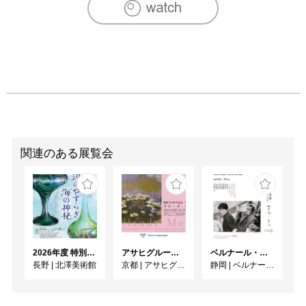
関連のある展覧会
2026年度 特別展「ガレとドーム、アール･ヌーヴォーのガラス 水辺のやすらぎ、海の神秘」
アサヒグループ大山崎山荘美術館 開館30周年記念展「没後100年 クロード・モネ」
ベルナール・ビュフェと写真 ーカメラがとらえたビュフェとその時代、そして21 世紀へ
長野
|
北澤美術館
京都
|
アサヒグループ大山崎山荘美術館
静岡
|
ベルナール・ビュフェ美術館