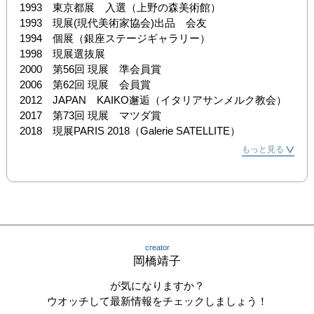
1993　東京都展　入選（上野の森美術館）

1993　現展(現代美術家協会)出品　会友

1994　個展（銀座ステージギャラリー）

1998　現展選抜展

2000　第56回 現展　準会員賞

2006　第62回 現展　会員賞

2012　JAPAN　KAIKO邂逅（イタリアサンメルク教会）

2017　第73回 現展　マツダ賞

2018　現展PARIS 2018（Galerie SATELLITE）
もっと見る
creator
岡橋靖子
が気になりますか？
ウオッチして最新情報をチェックしましょう！