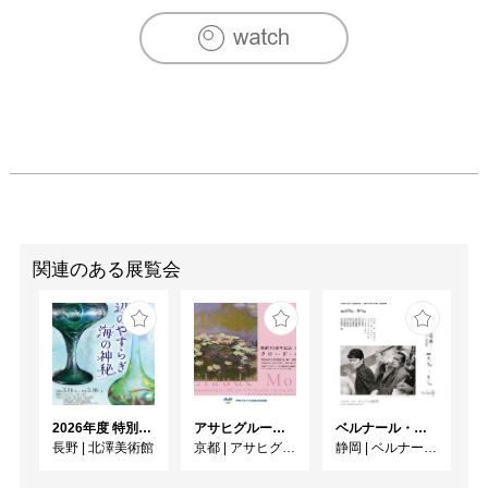
関連のある展覧会
2026年度 特別展「ガレとドーム、アール･ヌーヴォーのガラス 水辺のやすらぎ、海の神秘」
アサヒグループ大山崎山荘美術館 開館30周年記念展「没後100年 クロード・モネ」
ベルナール・ビュフェと写真 ーカメラがとらえたビュフェとその時代、そして21 世紀へ
長野
|
北澤美術館
京都
|
アサヒグループ大山崎山荘美術館
静岡
|
ベルナール・ビュフェ美術館