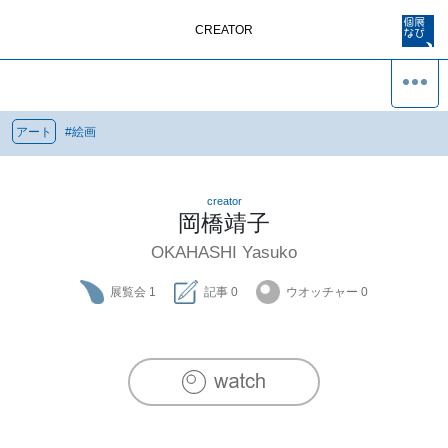
CREATOR
アート
#
絵画
creator
岡橋靖子
OKAHASHI Yasuko
展覧会
1
記事
0
ウオッチャー
0