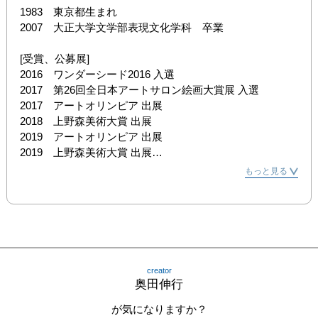
1983　東京都生まれ

2007　大正大学文学部表現文化学科　卒業

[受賞、公募展]

2016　ワンダーシード2016 入選

2017　第26回全日本アートサロン絵画大賞展 入選

2017　アートオリンピア 出展

2018　上野森美術大賞 出展

2019　アートオリンピア 出展

2019　上野森美術大賞 出展

もっと見る
[活動歴]

2016　De biais 展参加。(パリ:フランス)

2018　Independent TOKYO 参加(日本)

2019　Independent TOKYO 参加(日本)

2019　ZEN 展参加(日本)

2020　Miniature – 細密の世界 参加(日本)
creator
奥田伸行
が気になりますか？