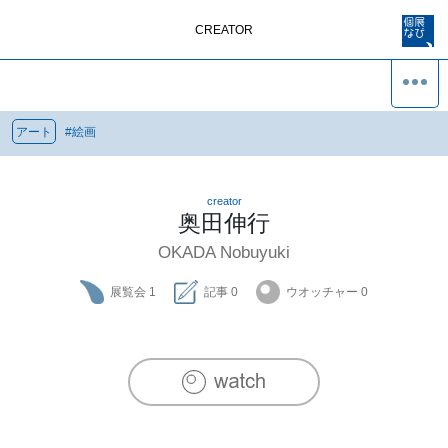
CREATOR
アート
#
絵画
creator
奥田伸行
OKADA Nobuyuki
展覧会
1
記事
0
ウオッチャー
0