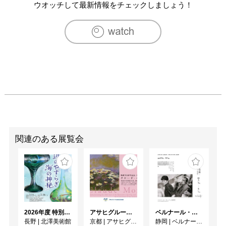
ウオッチして最新情報をチェックしましょう！
関連のある展覧会
2026年度 特別展「ガレとドーム、アール･ヌーヴォーのガラス 水辺のやすらぎ、海の神秘」
アサヒグループ大山崎山荘美術館 開館30周年記念展「没後100年 クロード・モネ」
ベルナール・ビュフェと写真 ーカメラがとらえたビュフェとその時代、そして21 世紀へ
長野
|
北澤美術館
京都
|
アサヒグループ大山崎山荘美術館
静岡
|
ベルナール・ビュフェ美術館