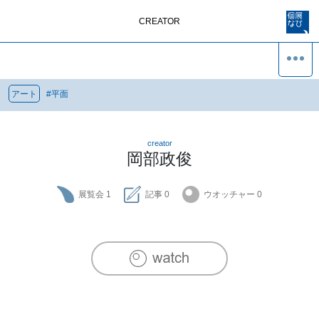
CREATOR
アート
#
平面
creator
岡部政俊
展覧会
1
記事
0
ウオッチャー
0