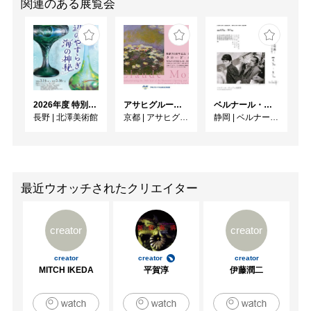
関連のある展覧会
2026年度 特別展「ガレとドーム、アール･ヌーヴォーのガラス 水辺のやすらぎ、海の神秘」
アサヒグループ大山崎山荘美術館 開館30周年記念展「没後100年 クロード・モネ」
ベルナール・ビュフェと写真 ーカメラがとらえたビュフェとその時代、そして21 世紀へ
長野
|
北澤美術館
京都
|
アサヒグループ大山崎山荘美術館
静岡
|
ベルナール・ビュフェ美術館
最近ウオッチされたクリエイター
creator
creator
creator
creator
creator
MITCH IKEDA
平賀淳
伊藤潤二