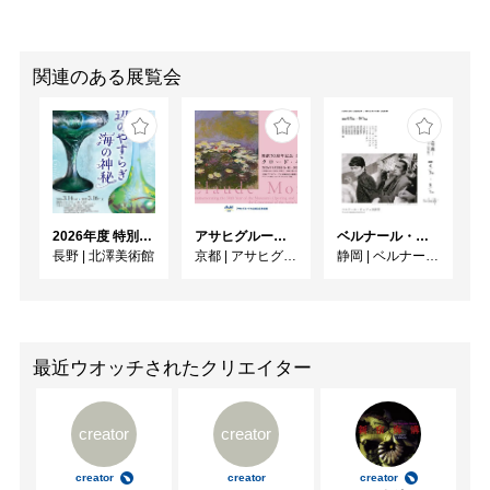
関連のある展覧会
2026年度 特別展「ガレとドーム、アール･ヌーヴォーのガラス 水辺のやすらぎ、海の神秘」
アサヒグループ大山崎山荘美術館 開館30周年記念展「没後100年 クロード・モネ」
ベルナール・ビュフェと写真 ーカメラがとらえたビュフェとその時代、そして21 世紀へ
長野
|
北澤美術館
京都
|
アサヒグループ大山崎山荘美術館
静岡
|
ベルナール・ビュフェ美術館
最近ウオッチされたクリエイター
creator
creator
creator
creator
creator