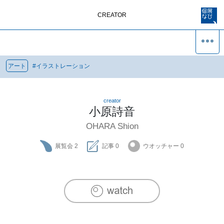
CREATOR
アート
#
イラストレーション
creator
小原詩音
OHARA Shion
展覧会
2
記事
0
ウオッチャー
0