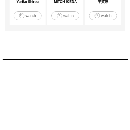
Yuriko Shirou
MITCH IKEDA
平賀淳