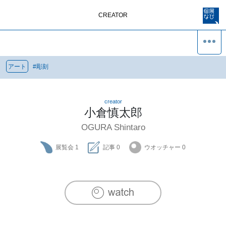
CREATOR
アート
#
彫刻
creator
小倉慎太郎
OGURA Shintaro
展覧会
1
記事
0
ウオッチャー
0