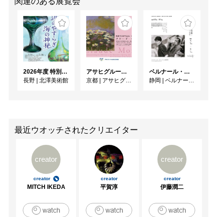
関連のある展覧会
2026年度 特別展「ガレとドーム、アール･ヌーヴォーのガラス 水辺のやすらぎ、海の神秘」
アサヒグループ大山崎山荘美術館 開館30周年記念展「没後100年 クロード・モネ」
ベルナール・ビュフェと写真 ーカメラがとらえたビュフェとその時代、そして21 世紀へ
長野
|
北澤美術館
京都
|
アサヒグループ大山崎山荘美術館
静岡
|
ベルナール・ビュフェ美術館
最近ウオッチされたクリエイター
creator
creator
creator
creator
creator
MITCH IKEDA
平賀淳
伊藤潤二