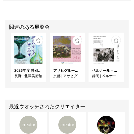
関連のある展覧会
2026年度 特別展「ガレとドーム、アール･ヌーヴォーのガラス 水辺のやすらぎ、海の神秘」
アサヒグループ大山崎山荘美術館 開館30周年記念展「没後100年 クロード・モネ」
ベルナール・ビュフェと写真 ーカメラがとらえたビュフェとその時代、そして21 世紀へ
長野
|
北澤美術館
京都
|
アサヒグループ大山崎山荘美術館
静岡
|
ベルナール・ビュフェ美術館
最近ウオッチされたクリエイター
creator
creator