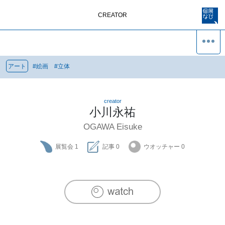
CREATOR
アート
#
絵画
#
立体
creator
小川永祐
OGAWA Eisuke
展覧会
1
記事
0
ウオッチャー
0