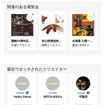
関連のある展覧会
開館30周年記念 山本爲三郎・河井寬次郎没後60年記念 「共鳴 河井寬次郎 × 濱田庄司 ー山本爲三郎コレクションより」
杉山明博追悼展 木とわたし―木工の妙技と美術教育
企画展 土間ーつくって、つかって、再発見ー
京都
|
アサヒグループ大山崎山荘美術館
静岡
|
ベルナール・ビュフェ美術館
愛知
|
INAXライブミュージアム
最近ウオッチされたクリエイター
creator
creator
creator
creator
creator
Yuriko Shirou
MITCH IKEDA
平賀淳