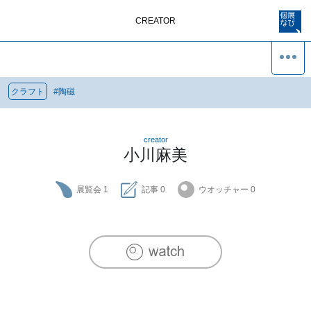
CREATOR
クラフト
#
陶磁
creator
小川麻美
展覧会
1
記事
0
ウオッチャー
0