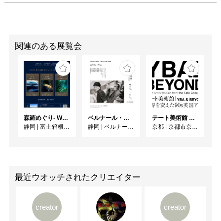
関連のある展覧会
森羅めぐり- Wandering in Shinra -
ベルナール・ビュフェと写真 ーカメラがとらえたビュフェとその時代、そして21 世紀へ
テート美術館 ― YBA & BEYOND 世界を変えた90s英国アート
静岡
|
富士箱根カントリークラブ
静岡
|
ベルナール・ビュフェ美術館
京都
|
京都市京セラ美術館
最近ウオッチされたクリエイター
creator
creator