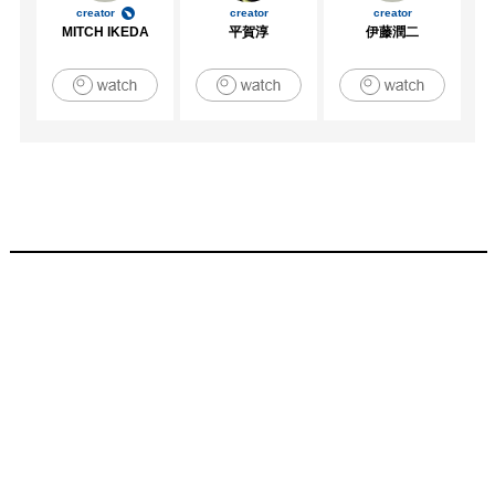
creator
creator
creator
MITCH IKEDA
平賀淳
伊藤潤二