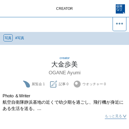
CREATOR
写真
#
写真
creator
大金歩美
OGANE Ayumi
展覧会
1
記事
0
ウオッチャー
0
Photo ＆Writer

航空自衛隊静浜基地の近くで幼少期を過ごし、飛行機が身近に
ある生活を送る。

大学卒業後、デザイン会社、PR代理店を経てIT企業の広報とし
もっと見る
て従事する傍ら、フリーでライターの仕事を始める。

2015年、ブルーインパルスの展示飛行を見たのをきっかけに心