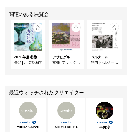
関連のある展覧会
2026年度 特別展「ガレとドーム、アール･ヌーヴォーのガラス 水辺のやすらぎ、海の神秘」
アサヒグループ大山崎山荘美術館 開館30周年記念展「没後100年 クロード・モネ」
ベルナール・ビュフェと写真 ーカメラがとらえたビュフェとその時代、そして21 世紀へ
長野
|
北澤美術館
京都
|
アサヒグループ大山崎山荘美術館
静岡
|
ベルナール・ビュフェ美術館
最近ウオッチされたクリエイター
creator
creator
creator
creator
creator
Yuriko Shirou
MITCH IKEDA
平賀淳