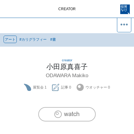
CREATOR
アート
#
カリグラフィー
#
書
creator
小田原真喜子
ODAWARA Makiko
展覧会
1
記事
0
ウオッチャー
0