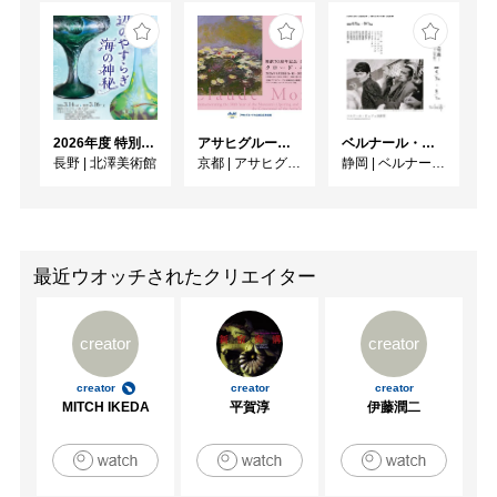
2026年度 特別展「ガレとドーム、アール･ヌーヴォーのガラス 水辺のやすらぎ、海の神秘」
アサヒグループ大山崎山荘美術館 開館30周年記念展「没後100年 クロード・モネ」
ベルナール・ビュフェと写真 ーカメラがとらえたビュフェとその時代、そして21 世紀へ
長野
|
北澤美術館
京都
|
アサヒグループ大山崎山荘美術館
静岡
|
ベルナール・ビュフェ美術館
最近ウオッチされたクリエイター
creator
creator
creator
creator
creator
MITCH IKEDA
平賀淳
伊藤潤二