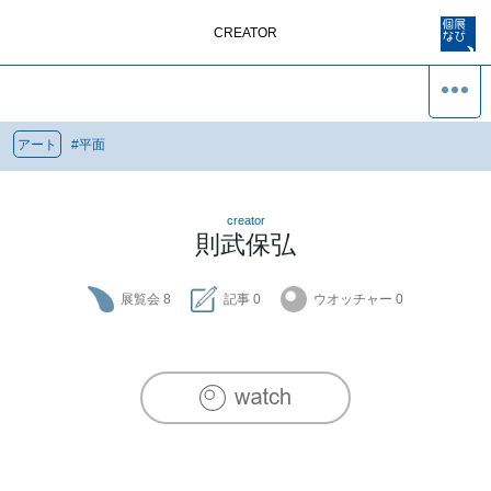
CREATOR
アート
#
平面
creator
則武保弘
展覧会
8
記事
0
ウオッチャー
0