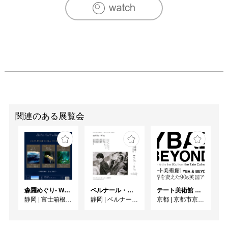
関連のある展覧会
森羅めぐり- Wandering in Shinra -
ベルナール・ビュフェと写真 ーカメラがとらえたビュフェとその時代、そして21 世紀へ
テート美術館 ― YBA & BEYOND 世界を変えた90s英国アート
静岡
|
富士箱根カントリークラブ
静岡
|
ベルナール・ビュフェ美術館
京都
|
京都市京セラ美術館