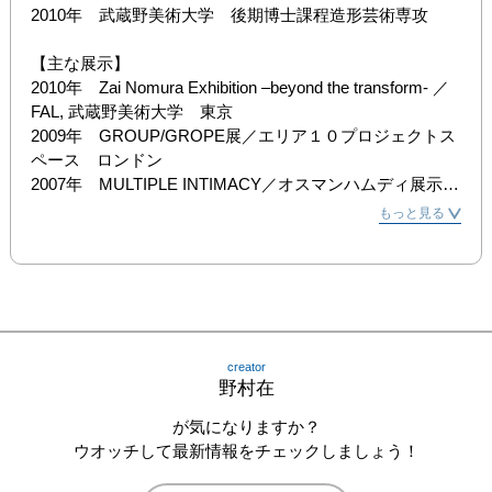
2010年　武蔵野美術大学　後期博士課程造形芸術専攻

【主な展示】

2010年　Zai Nomura Exhibition –beyond the transform- ／
FAL, 武蔵野美術大学　東京

2009年　GROUP/GROPE展／エリア１０プロジェクトス
ペース　ロンドン　

2007年　MULTIPLE INTIMACY／オスマンハムディ展示
場　イスタンブール　トルコ

もっと見る
2007年　The Fall-In Theatre Interim／アシュウィン・スト
リートギャラリー　ロンドン　

2006年　Copilul Culorilor 展／セヴィリン現代美術館　ル
ーマニア

2001年　グループ展／ギャラリーU　東京

creator
【レクチャー】

野村在
2009年　特別講義『アートとART/Goldsmithにおける美術
のありかた』　武蔵野美術大学
が気になりますか？
ウオッチして最新情報をチェックしましょう！