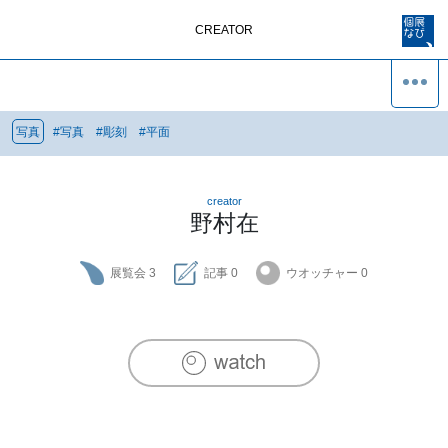
CREATOR
写真
#
写真
#
彫刻
#
平面
creator
野村在
展覧会
3
記事
0
ウオッチャー
0