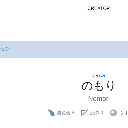
CREATOR
ション
creator
のもり
Nomori
展覧会
5
記事
0
ウ