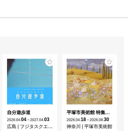
自分遊歩道
平塚市美術館 特集展 花の表現、その多様性／特別展示 新収蔵品展
04
-
03
18
-
30
2026
.
04
.
2027
.
04
.
2026
.
04
.
2026
.
08
.
20
広島
|
フジタスクエアまるくる大野
神奈川
|
平塚市美術館
京