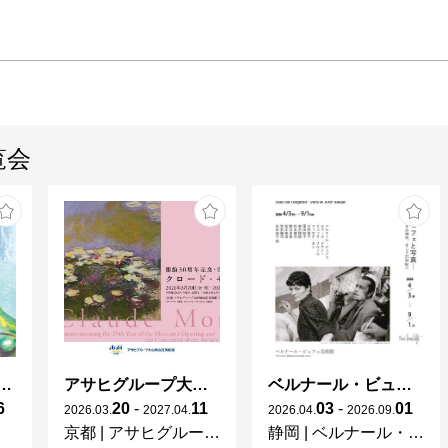
覧会
ガレとドーム、アール･ヌーヴォーのガラス 水辺のやすらぎ、海の神秘」
アサヒグループ大山崎山荘美術館 開館30周年記念展「没後100年 クロード・モネ」
ベルナール・ビュフェと写真 ーカメラがとらえたビュフェとその時代、そして21 世紀へ
6
20
-
11
03
-
01
2026
.
03
.
2027
.
04
.
2026
.
04
.
2026
.
09
.
京都
|
アサヒグループ大山崎山荘美術館
静岡
|
ベルナール・ビュフェ美術館