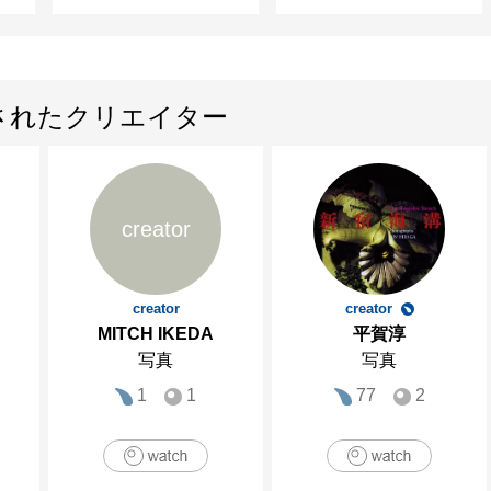
されたクリエイター
creator
creator
creator
MITCH IKEDA
平賀淳
写真
写真
1
1
77
2