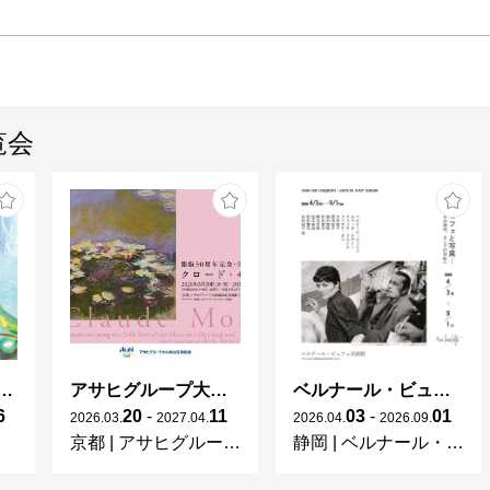
覧会
ガレとドーム、アール･ヌーヴォーのガラス 水辺のやすらぎ、海の神秘」
アサヒグループ大山崎山荘美術館 開館30周年記念展「没後100年 クロード・モネ」
ベルナール・ビュフェと写真 ーカメラがとらえたビュフェとその時代、そして21 世紀へ
6
20
-
11
03
-
01
2026
.
03
.
2027
.
04
.
2026
.
04
.
2026
.
09
.
京都
|
アサヒグループ大山崎山荘美術館
静岡
|
ベルナール・ビュフェ美術館