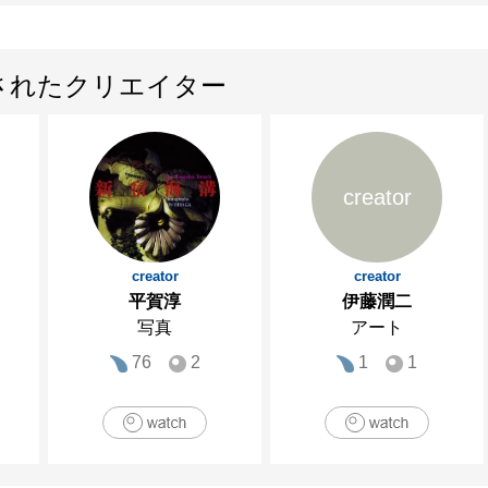
されたクリエイター
creator
creator
creator
平賀淳
伊藤潤二
写真
アート
76
2
1
1