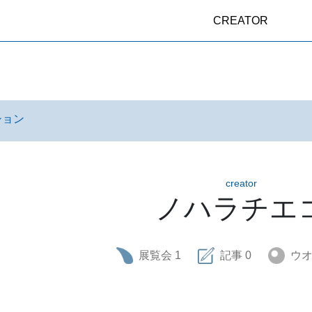
CREATOR
ション
creator
ノハラチエ
展覧会
1
記事
0
ウ