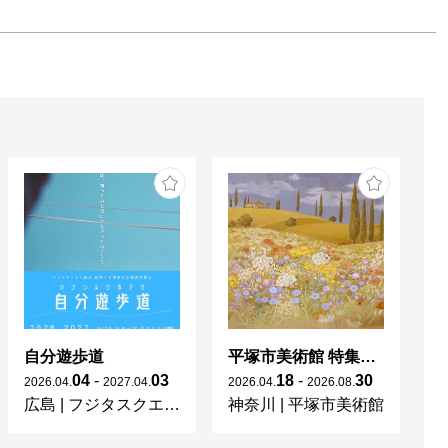
自分遊歩道
平塚市美術館 特集展 花の表現、その多様性／特別展示 新収蔵品展
04
-
03
18
-
30
2026
.
04
.
2027
.
04
.
2026
.
04
.
2026
.
08
.
20
広島
|
フジタスクエアまるくる大野
神奈川
|
平塚市美術館
京