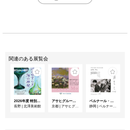
関連のある展覧会
2026年度 特別展「ガレとドーム、アール･ヌーヴォーのガラス 水辺のやすらぎ、海の神秘」
アサヒグループ大山崎山荘美術館 開館30周年記念展「没後100年 クロード・モネ」
ベルナール・ビュフェと写真 ーカメラがとらえたビュフェとその時代、そして21 世紀へ
長野
|
北澤美術館
京都
|
アサヒグループ大山崎山荘美術館
静岡
|
ベルナール・ビュフェ美術館