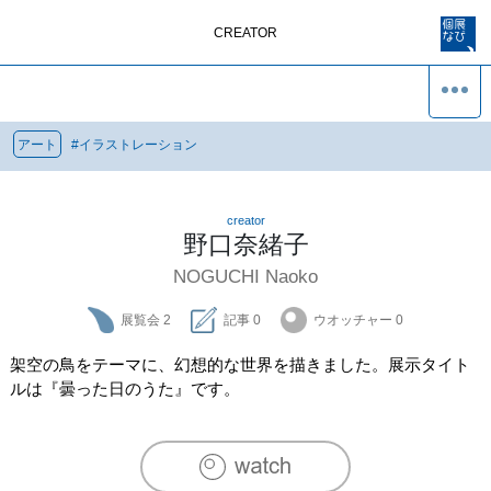
CREATOR
アート
#
イラストレーション
creator
野口奈緒子
NOGUCHI Naoko
展覧会
2
記事
0
ウオッチャー
0
架空の鳥をテーマに、幻想的な世界を描きました。展示タイト
ルは『曇った日のうた』です。