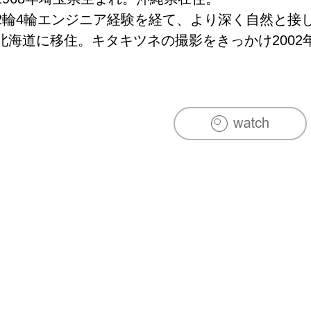
2輪4輪エンジニア経験を経て、より深く自然と接し
北海道に移住。キタキツネの撮影をきっかけ200
開始。

写真は自然の中に生きる生命の姿を師として独学
中心に始まった撮影対象は、美しい野生の姿を追
ドを広げている。幅広い媒体に作品を提供しなが
点とし活動している。
