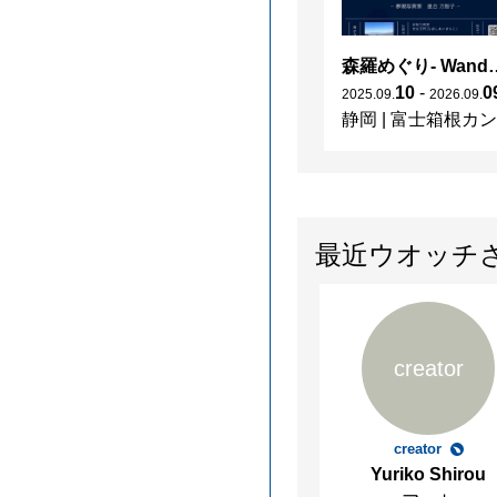
森羅めぐり- Wanderi
10
-
0
2025
.
09
.
2026
.
09
.
静岡
|
富士箱根カントリークラブ
最近ウオッチ
creator
creator
Yuriko Shirou