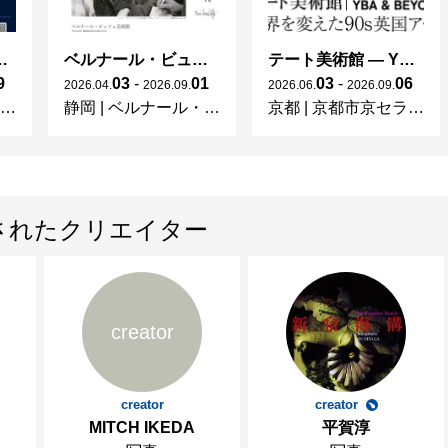
ng in Shinra -
ベルナール・ビュフェと写真 ーカメラがとらえたビュフェとその時代、そして21 世紀へ
テート美術館 ― YBA & BEYOND 世界を変えた90s英国アート
9
03
-
01
03
-
06
2026
.
04
.
2026
.
09
.
2026
.
06
.
2026
.
09
.
静岡
|
ベルナール・ビュフェ美術館
京都
|
京都市京セラ美術館
されたクリエイター
creator
creator
creator
MITCH IKEDA
平賀淳