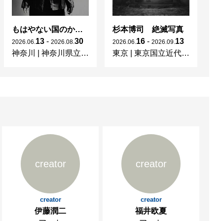
もはやない国のかつてない光 東ドイツの女性写真家たち
杉本博司 絶滅写真
13
-
30
16
-
13
2026
.
06
.
2026
.
08
.
2026
.
06
.
2026
.
09
.
20
神奈川
|
神奈川県立近代美術館 葉山
東京
|
東京国立近代美術館
京
creator
creator
creator
creator
伊藤潤二
福井欧夏