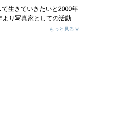
て生きていきたいと2000年
2年より写真家としての活動を
もっと見る
で学ぶ。北海道の野生生物を
い求め世界中にそのフィール
ら、現在北海道と沖縄県を拠