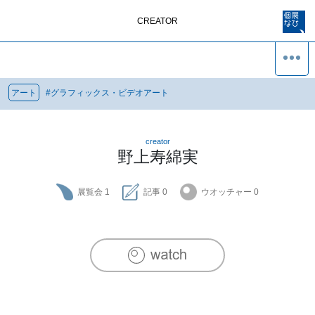
CREATOR
アート
#
グラフィックス・ビデオアート
creator
野上寿綿実
展覧会
1
記事
0
ウオッチャー
0