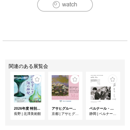
関連のある展覧会
2026年度 特別展「ガレとドーム、アール･ヌーヴォーのガラス 水辺のやすらぎ、海の神秘」
アサヒグループ大山崎山荘美術館 開館30周年記念展「没後100年 クロード・モネ」
ベルナール・ビュフェと写真 ーカメラがとらえたビュフェとその時代、そして21 世紀へ
長野
|
北澤美術館
京都
|
アサヒグループ大山崎山荘美術館
静岡
|
ベルナール・ビュフェ美術館