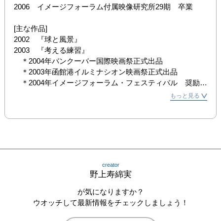
2006　イメージフォーラム付属映像研究所29期　卒業

[主な作品]

2002　『球と風景』

2003　『考える練習』

　＊2004年バンクーバー国際映画祭正式出品

　＊2003年函館港イルミナシオン映画祭正式出品

　＊2004年イメージフォーラム・フェスティバル　奨励賞

　＊2004年AFTER THE REALITY展（東京：ヒロミヨシ
もっと見る
イ・ギャラリー）

2004　『U.F.O.』

「夜中の三時」

「ながめ」

など
creator
野上寿綿実
が気になりますか？
ウオッチして最新情報をチェックしましょう！