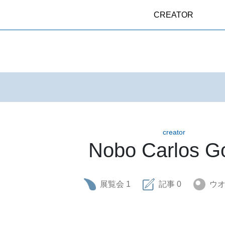
CREATOR
creator
Nobo Carlos G
展覧会
1
記事
0
ウ