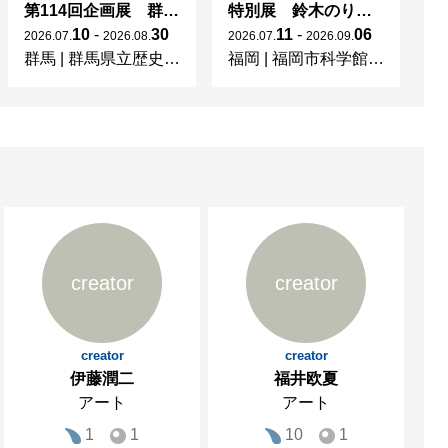
第114回企画展 群馬県金井遺跡群出土品 重要文化財指定記念 「ヨロイを着た古墳人がみた世界－奇跡の金井遺跡群－」
特別展 鈴木のりたけ「大ピンチ展！」
10
-
30
11
-
06
2026
.
07
.
2026
.
08
.
2026
.
07
.
2026
.
09
.
20
群馬
|
群馬県立歴史博物館
福岡
|
福岡市科学館3階企画展示室
東
creator
creator
creator
creator
伊藤潤二
福井欧夏
アート
アート
1
1
10
1