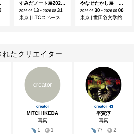
年 宇野千代展
すみだノート展2026 ~すみだノートの「の」～
やなせたかし展 人生はよろこばせごっこ
8
13
-
31
30
-
06
2026
.
06
.
2026
.
08
.
2026
.
06
.
2026
.
09
.
東京
|
LTCスペース
東京
|
世田谷文学館
されたクリエイター
creator
creator
creator
MITCH IKEDA
平賀淳
写真
写真
1
1
77
2