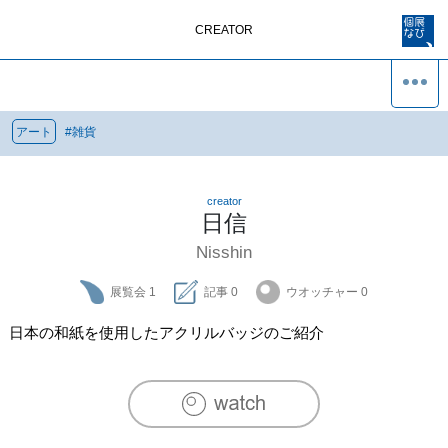
CREATOR
アート
#
雑貨
creator
日信
Nisshin
展覧会
1
記事
0
ウオッチャー
0
日本の和紙を使用したアクリルバッジのご紹介