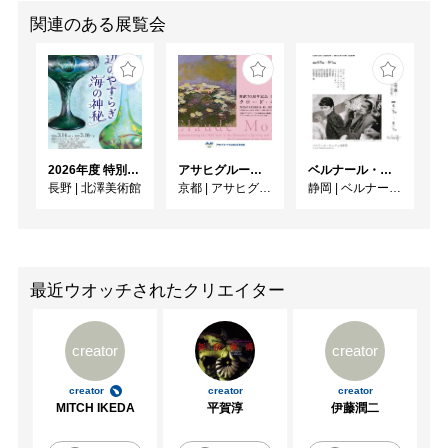
関連のある展覧会
2026年度 特別展「ガレとドーム、アール･ヌーヴォーのガラス 水辺のやすらぎ、海の神秘」
アサヒグループ大山崎山荘美術館 開館30周年記念展「没後100年 クロード・モネ」
ベルナール・ビュフェと写真 ーカメラがとらえたビュフェとその時代、そして21 世紀へ
長野
|
北澤美術館
京都
|
アサヒグループ大山崎山荘美術館
静岡
|
ベルナール・ビュフェ美術館
最近ウオッチされたクリエイター
creator
creator
creator
creator
creator
MITCH IKEDA
平賀淳
伊藤潤二