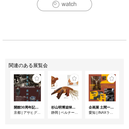
関連のある展覧会
開館30周年記念 山本爲三郎・河井寬次郎没後60年記念 「共鳴 河井寬次郎 × 濱田庄司 ー山本爲三郎コレクションより」
杉山明博追悼展 木とわたし―木工の妙技と美術教育
企画展 土間ーつくって、つかって、再発見ー
京都
|
アサヒグループ大山崎山荘美術館
静岡
|
ベルナール・ビュフェ美術館
愛知
|
INAXライブミュージアム