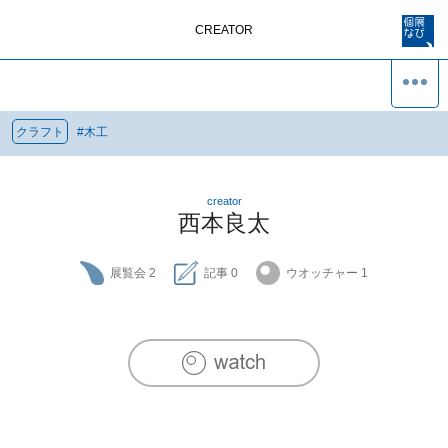
CREATOR
クラフト
#
木工
creator
西本良太
展覧会
2
記事
0
ウオッチャー
1