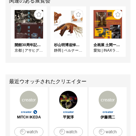
関連のある展覧会
開館30周年記念 山本爲三郎・河井寬次郎没後60年記念 「共鳴 河井寬次郎 × 濱田庄司 ー山本爲三郎コレクションより」
杉山明博追悼展 木とわたし―木工の妙技と美術教育
企画展 土間ーつくって、つかって、再発見ー
京都
|
アサヒグループ大山崎山荘美術館
静岡
|
ベルナール・ビュフェ美術館
愛知
|
INAXライブミュージアム
最近ウオッチされたクリエイター
creator
creator
creator
creator
creator
MITCH IKEDA
平賀淳
伊藤潤二