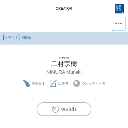
CREATOR
クラフト
#
陶磁
creator
二村宗樹
NIMURA Muneki
展覧会
1
記事
0
ウオッチャー
0