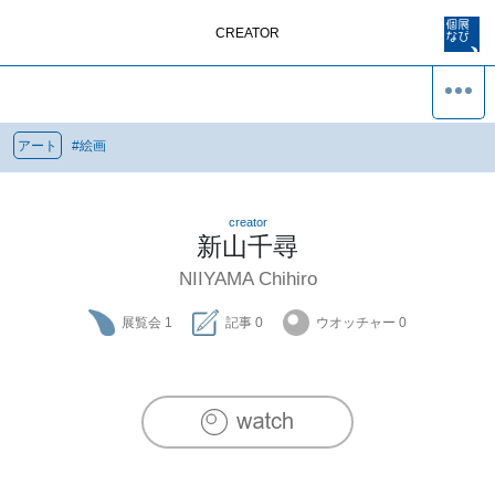
CREATOR
アート
#
絵画
creator
新山千尋
NIIYAMA Chihiro
展覧会
1
記事
0
ウオッチャー
0