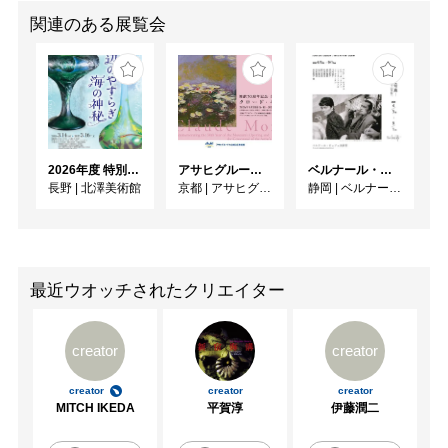
関連のある展覧会
2026年度 特別展「ガレとドーム、アール･ヌーヴォーのガラス 水辺のやすらぎ、海の神秘」
アサヒグループ大山崎山荘美術館 開館30周年記念展「没後100年 クロード・モネ」
ベルナール・ビュフェと写真 ーカメラがとらえたビュフェとその時代、そして21 世紀へ
長野
|
北澤美術館
京都
|
アサヒグループ大山崎山荘美術館
静岡
|
ベルナール・ビュフェ美術館
最近ウオッチされたクリエイター
creator
creator
creator
creator
creator
MITCH IKEDA
平賀淳
伊藤潤二