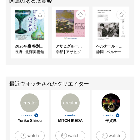
関連のある展覧会
2026年度 特別展「ガレとドーム、アール･ヌーヴォーのガラス 水辺のやすらぎ、海の神秘」
アサヒグループ大山崎山荘美術館 開館30周年記念展「没後100年 クロード・モネ」
ベルナール・ビュフェと写真 ーカメラがとらえたビュフェとその時代、そして21 世紀へ
長野
|
北澤美術館
京都
|
アサヒグループ大山崎山荘美術館
静岡
|
ベルナール・ビュフェ美術館
最近ウオッチされたクリエイター
creator
creator
creator
creator
creator
Yuriko Shirou
MITCH IKEDA
平賀淳