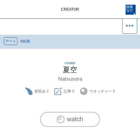
CREATOR
アート
#
絵画
creator
夏空
Natsusora
展覧会
2
記事
0
ウオッチャー
0