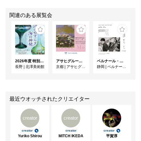
関連のある展覧会
2026年度 特別展「ガレとドーム、アール･ヌーヴォーのガラス 水辺のやすらぎ、海の神秘」
アサヒグループ大山崎山荘美術館 開館30周年記念展「没後100年 クロード・モネ」
ベルナール・ビュフェと写真 ーカメラがとらえたビュフェとその時代、そして21 世紀へ
長野
|
北澤美術館
京都
|
アサヒグループ大山崎山荘美術館
静岡
|
ベルナール・ビュフェ美術館
最近ウオッチされたクリエイター
creator
creator
creator
creator
creator
Yuriko Shirou
MITCH IKEDA
平賀淳