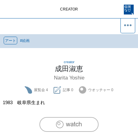
CREATOR
アート
#
絵画
creator
成田淑恵
Narita Yoshie
展覧会
4
記事
0
ウオッチャー
0
1983　岐阜県生まれ　