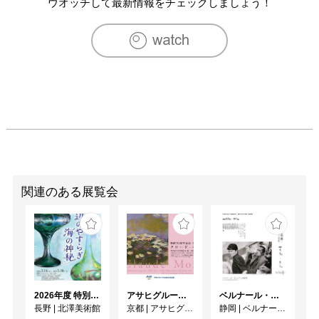
2008　「上野の森美術館大賞展」賞候補

ウオッチして最新情報をチェックしましょう！
2008　「岐阜県美術展」県展賞

2009　「上野の森美術館大賞展」第一次賞候補

2016　「上野の森美術館大賞展」優秀賞ニッポン放送賞

2017　「昭和会展」優秀賞

2018　「TYK 絵画大賞展」大賞
関連のある展覧会
2026年度 特別展「ガレとドーム、アール･ヌーヴォーのガラス 水辺のやすらぎ、海の神秘」
アサヒグループ大山崎山荘美術館 開館30周年記念展「没後100年 クロード・モネ」
ベルナール・ビュフェと写真 ーカメラがとらえたビュフェとその時代、そして21 世紀へ
長野
|
北澤美術館
京都
|
アサヒグループ大山崎山荘美術館
静岡
|
ベルナール・ビュフェ美術館