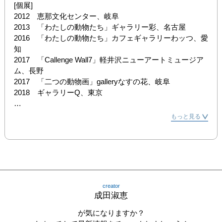
[個展]

2012　恵那文化センター、岐阜

2013　「わたしの動物たち」ギャラリー彩、名古屋

2016　「わたしの動物たち」カフェギャラリーわッつ、愛
知

2017　「Callenge Wall7」軽井沢ニューアートミュージア
ム、長野

2017　「二つの動物画」galleryなすの花、岐阜

2018　ギャラリーQ、東京

[グループ展]

もっと見る
2008　「行動展」国立新美術館、東京　

2009　「行動展」国立新美術館、東京　

2017　「第34回上野の森美術館大賞入賞者展」上野の森
美術館ギャラリー、東京　

2017　「第54回太陽展」日動画廊、東京　

2017　「第44回日動展」日動画廊、東京　

creator
2017　「第56回ミニヨン展」日動画廊、東京　

成田淑恵
[受賞暦]

が気になりますか？