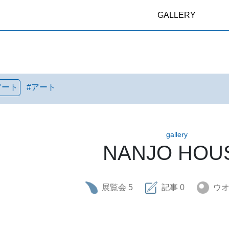
GALLERY
アート
#
アート
gallery
NANJO HOU
展覧会
5
記事
0
ウ