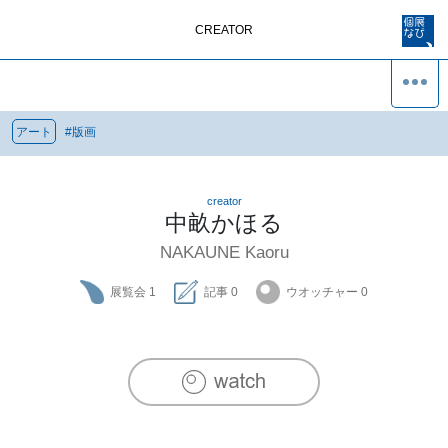
CREATOR
アート
#
版画
creator
中畝かほる
NAKAUNE Kaoru
展覧会
1
記事
0
ウオッチャー
0