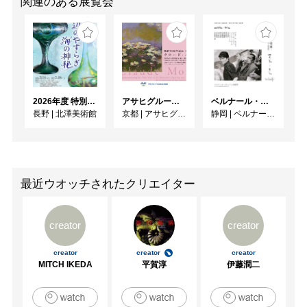
関連のある展覧会
2026年度 特別展「ガレとドーム、アール･ヌーヴォーのガラス 水辺のやすらぎ、海の神秘」
アサヒグループ大山崎山荘美術館 開館30周年記念展「没後100年 クロード・モネ」
ベルナール・ビュフェと写真 ーカメラがとらえたビュフェとその時代、そして21 世紀へ
長野
|
北澤美術館
京都
|
アサヒグループ大山崎山荘美術館
静岡
|
ベルナール・ビュフェ美術館
最近ウオッチされたクリエイター
creator
creator
creator
creator
creator
MITCH IKEDA
平賀淳
伊藤潤二