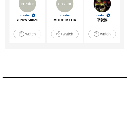
creator
creator
creator
creator
creator
Yuriko Shirou
MITCH IKEDA
平賀淳