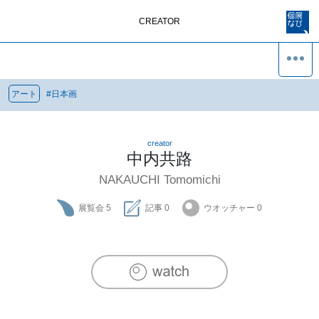
CREATOR
アート
#
日本画
creator
中内共路
NAKAUCHI Tomomichi
展覧会
5
記事
0
ウオッチャー
0