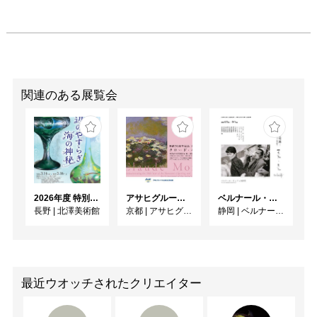
関連のある展覧会
2026年度 特別展「ガレとドーム、アール･ヌーヴォーのガラス 水辺のやすらぎ、海の神秘」
アサヒグループ大山崎山荘美術館 開館30周年記念展「没後100年 クロード・モネ」
ベルナール・ビュフェと写真 ーカメラがとらえたビュフェとその時代、そして21 世紀へ
長野
|
北澤美術館
京都
|
アサヒグループ大山崎山荘美術館
静岡
|
ベルナール・ビュフェ美術館
最近ウオッチされたクリエイター