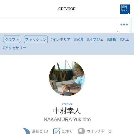
CREATOR
クラフト
ファッション
#
インテリア
#
家具
#
オブジェ
#
雑貨
#
木工
#
アクセサリー
creator
中村幸人
NAKAMURA Yukihito
展覧会
18
記事
0
ウオッチャー
2