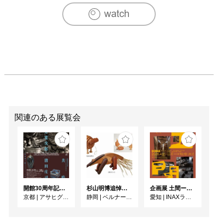
関連のある展覧会
開館30周年記念 山本爲三郎・河井寬次郎没後60年記念 「共鳴 河井寬次郎 × 濱田庄司 ー山本爲三郎コレクションより」
杉山明博追悼展 木とわたし―木工の妙技と美術教育
企画展 土間ーつくって、つかって、再発見ー
京都
|
アサヒグループ大山崎山荘美術館
静岡
|
ベルナール・ビュフェ美術館
愛知
|
INAXライブミュージアム