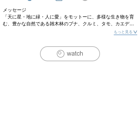
メッセージ

「天に星・地に緑・人に愛」をモットーに、多様な生き物を育
む、豊かな自然である雑木林のブナ、クルミ、タモ、カエデな
どの「無垢の木」を使い、楽器・音楽・自然等のイメージを作
もっと見る
品に生かして制作しています。

趣味：音楽(主にクラシック、アマチュアの弦楽合奏団にも所属
しヴィオラ・ヴァイオリン演奏など音楽仲間とアンサンブルも
楽しむ。)。