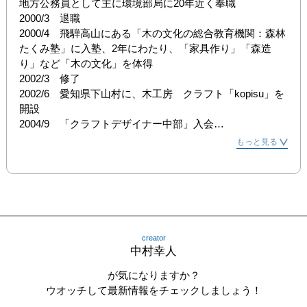
地方公務員として主に環境部局に20年近く奉職

2000/3　退職

2000/4　飛騨高山にある「木の文化の総合教育機関：森林
たくみ塾」に入塾、2年にわたり、「家具作り」「森造
り」など「木の文化」を体得

2002/3　修了

2002/6　愛知県下山村に、木工房　クラフト「kopisu」を
開設

2004/9　「クラフトデザイナー中部」入会

2004/11　「クラフトデザイン2004多治見」に出品

もっと見る
2008-　「木工家ウィークNAGOYA」に参加

2012/6　「北欧の調べ」展　(ギャラリー名芳洞)

名古屋三越栄店などを中心にグループ展等に参加
creator
中村幸人
が気になりますか？
ウオッチして最新情報をチェックしましょう！