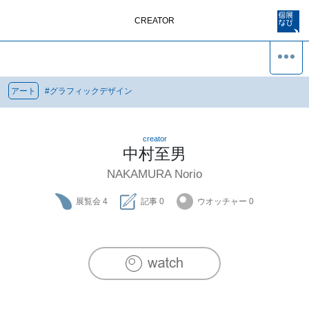
CREATOR
アート
#
グラフィックデザイン
creator
中村至男
NAKAMURA Norio
展覧会
4
記事
0
ウオッチャー
0