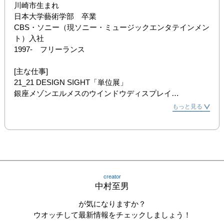
川崎市生まれ

日本大学藝術学部　卒業

CBS・ソニー（現ソニー・ミュージックエンタテインメン
ト）入社

1997-　フリーランス

[主な仕事]

21_21 DESIGN SIGHT「単位展」

銀座メゾンエルメスのウインドウディスプレイ

松山市立子規記念博物館

もっと見る
日本科学未来館

1999　『広告批評』

アートユニット「明和電機」のグラフィックデザイン

佐藤雅彦氏とのプロジェクトとして、PlayStation「I.Q」
やNHKみんなのうた「テトペッテンソン」

など

creator
中村至男
[著書]

絵本『どっとこどうぶつえん』（福音館書店）

が気になりますか？
『勝手に広告』（佐藤雅彦と共著・マガジンハウス）

ウオッチして最新情報をチェックしましょう！