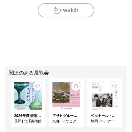
『明和電機の広告デザイン』（土佐信道と共著・NTT出
版）

『7:14』

など

[受賞]

『どっとこどうぶつえん』で、ボローニャ・ラガッツィ賞
優秀賞

第20回亀倉雄策賞受賞
関連のある展覧会
2026年度 特別展「ガレとドーム、アール･ヌーヴォーのガラス 水辺のやすらぎ、海の神秘」
アサヒグループ大山崎山荘美術館 開館30周年記念展「没後100年 クロード・モネ」
ベルナール・ビュフェと写真 ーカメラがとらえたビュフェとその時代、そして21 世紀へ
長野
|
北澤美術館
京都
|
アサヒグループ大山崎山荘美術館
静岡
|
ベルナール・ビュフェ美術館