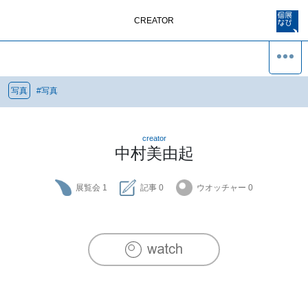
CREATOR
写真
#
写真
creator
中村美由起
展覧会
1
記事
0
ウオッチャー
0