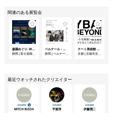
関連のある展覧会
森羅めぐり- Wandering in Shinra -
ベルナール・ビュフェと写真 ーカメラがとらえたビュフェとその時代、そして21 世紀へ
テート美術館 ― YBA & BEYOND 世界を変えた90s英国アート
静岡
|
富士箱根カントリークラブ
静岡
|
ベルナール・ビュフェ美術館
京都
|
京都市京セラ美術館
最近ウオッチされたクリエイター
creator
creator
creator
creator
creator
MITCH IKEDA
平賀淳
伊藤潤二