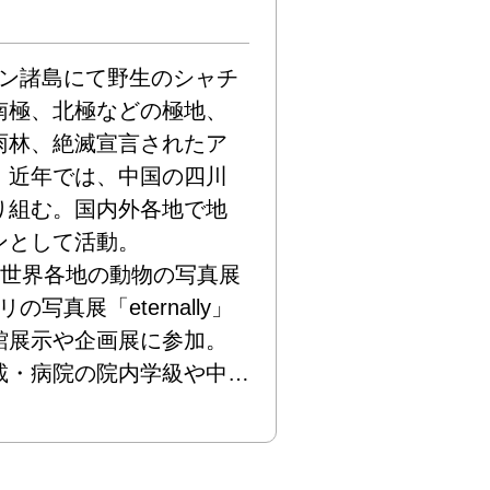
テン諸島にて野生のシャチ
南極、北極などの極地、
雨林、絶滅宣言されたア
。近年では、中国の四川
り組む。国内外各地で地
として活動。

」、世界各地の動物の写真展
写真展「eternally」
館展示や企画展に参加。
載・病院の院内学級や中
団法人 日本写真家協会