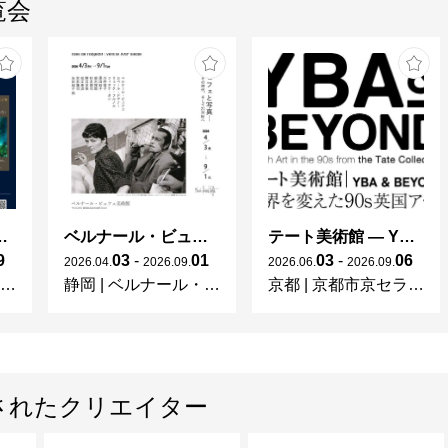
覧会
ng in Shinra -
ベルナール・ビュフェと写真 ーカメラがとらえたビュフェとその時代、そして21 世紀へ
テート美術館 ― YBA & BEYOND 世界を変えた90s英国アート
9
03
-
01
03
-
06
2026
.
04
.
2026
.
09
.
2026
.
06
.
2026
.
09
.
静岡
|
ベルナール・ビュフェ美術館
京都
|
京都市京セラ美術館
されたクリエイター