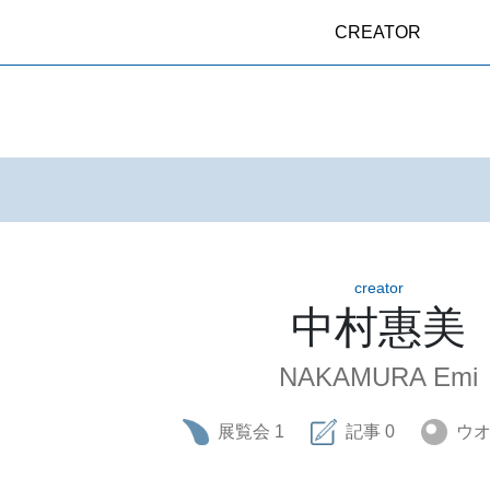
CREATOR
creator
中村惠美
NAKAMURA Emi
展覧会
1
記事
0
ウ