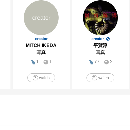
creator
creator
creator
MITCH IKEDA
平賀淳
写真
写真
1
1
77
2