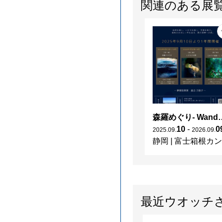
関連のある展
森羅めぐり- Wanderi
10
-
0
2025
.
09
.
2026
.
09
.
静岡
|
富士箱根カントリークラブ
最近ウオッチ