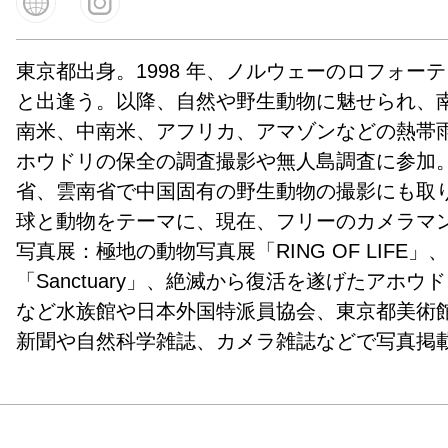
東京都出身。1998 年、ノルウェーのロフォー
と出逢う。以降、自然や野生動物に魅せられ、
南米、中南米、アフリカ、アマゾンなどの熱帯
ホウドリの保全の調査撮影や無人島調査に参加
省、雲南省で中国固有の野生動物の撮影にも取
球と動物をテーマに、現在、フリーのカメラマン
写真展：極地の動物写真展「RING OF LIFE
「Sanctuary」、絶滅から復活を遂げたアホウドリの
など水族館や日本外国特派員協会、東京都美術
新聞や自然科学雑誌、カメラ雑誌などで写真掲
学校で講演・旅行社ツアー同行取材実施。公益社
会員。