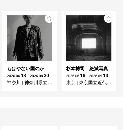
もはやない国のかつてない光 東ドイツの女性写真家たち
杉本博司 絶滅写真
13
-
30
16
-
13
2026
.
06
.
2026
.
08
.
2026
.
06
.
2026
.
09
.
20
神奈川
|
神奈川県立近代美術館 葉山
東京
|
東京国立近代美術館
京