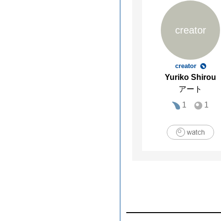
creator
creator
Yuriko Shirou
アート
1
1