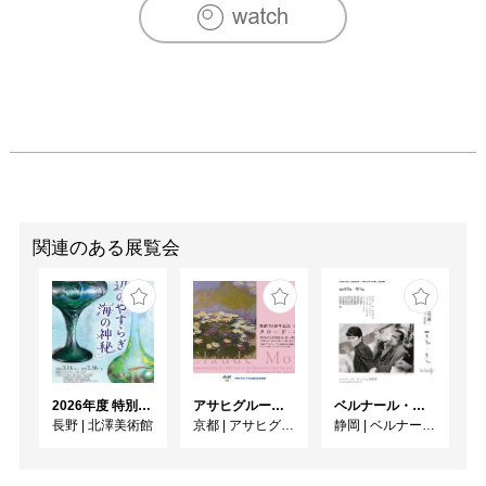
関連のある展覧会
2026年度 特別展「ガレとドーム、アール･ヌーヴォーのガラス 水辺のやすらぎ、海の神秘」
アサヒグループ大山崎山荘美術館 開館30周年記念展「没後100年 クロード・モネ」
ベルナール・ビュフェと写真 ーカメラがとらえたビュフェとその時代、そして21 世紀へ
長野
|
北澤美術館
京都
|
アサヒグループ大山崎山荘美術館
静岡
|
ベルナール・ビュフェ美術館