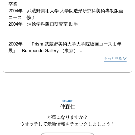
卒業

2004年　武蔵野美術大学 大学院造形研究科美術専攻版画
コース　修了

2004年　油絵学科版画研究室 助手

2002年　「Prism 武蔵野美術大学大学院版画コース１年
展」　Bumpoudo Gallery （東京）

2003年　「第9回浜松市美術館版画大賞展」　浜松市美術
もっと見る
館 （静岡）

2004年　「崇高なる現在－世界の版表現と教育の現場より
―」　武蔵野美術大学美術資料図書館 （東京）

2005年　個展　Gallery覚（東京）

2006年　「Springboard 2006」　Gallery覚（東京）

2007年　「Centrifugal: Ideas from different cultures in 
creator
print」　FAB Gallery（エドモントン・カナダ）

仲森仁
2008年　「Edmonton Print International 2008」　Capital 
Arts Building（エドモントン・カナダ）
が気になりますか？
ウオッチして最新情報をチェックしましょう！