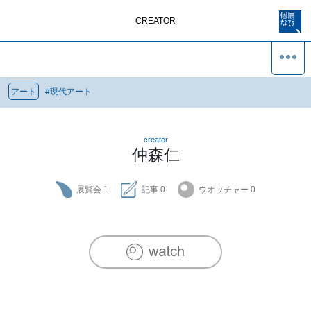
CREATOR
アート
#
現代アート
creator
仲森仁
展覧会
1
記事
0
ウオッチャー
0