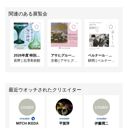
関連のある展覧会
2026年度 特別展「ガレとドーム、アール･ヌーヴォーのガラス 水辺のやすらぎ、海の神秘」
アサヒグループ大山崎山荘美術館 開館30周年記念展「没後100年 クロード・モネ」
ベルナール・ビュフェと写真 ーカメラがとらえたビュフェとその時代、そして21 世紀へ
長野
|
北澤美術館
京都
|
アサヒグループ大山崎山荘美術館
静岡
|
ベルナール・ビュフェ美術館
最近ウオッチされたクリエイター
creator
creator
creator
creator
creator
MITCH IKEDA
平賀淳
伊藤潤二