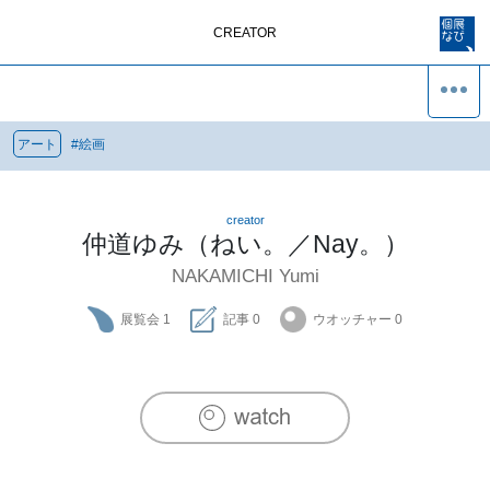
CREATOR
アート
#
絵画
creator
仲道ゆみ（ねい。／Nay。）
NAKAMICHI Yumi
展覧会
1
記事
0
ウオッチャー
0